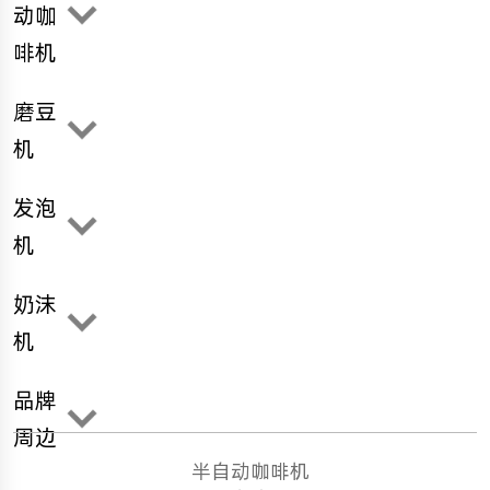
动咖
啡机
磨豆
机
发泡
机
奶沫
机
品牌
周边
半自动咖啡机