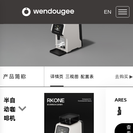
EN
产品简称
详情页
三视图
配置表
去购买 ▶
半自
ARES
动咖
啡机
查