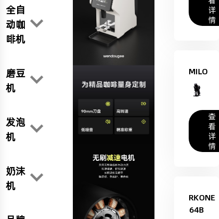
看
全自
详
情
动咖
啡机
MILO
磨豆
机
查
发泡
看
机
详
情
奶沫
机
RKONE
64B