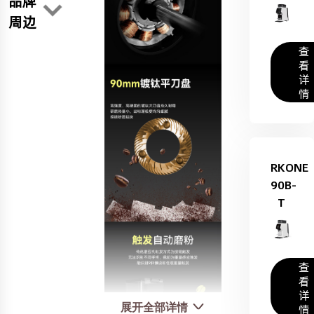
品牌
周边
查
看
详
情
RKONE
90B-
T
查
看
详
展开全部详情
情