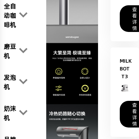
全自
查
动咖
看
详
啡机
情
磨豆
机
MILK
BOT
T3
发泡
机
查
奶沫
看
机
详
情