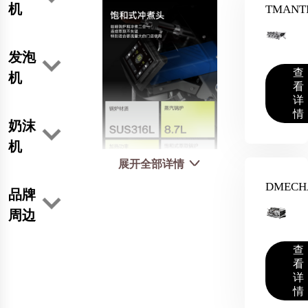
机
TMANT
发泡
查
机
看
详
情
奶沫
机
展开全部详情
DMECH
品牌
周边
查
看
详
情