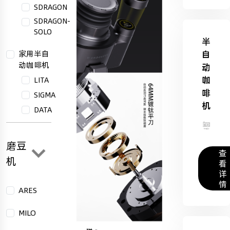
SDRAGON
SDRAGON-
SOLO
半
家用半自
自
动咖啡机
动
咖
LITA
啡
SIGMA
机
DATA
磨豆
查
机
看
详
情
ARES
MILO