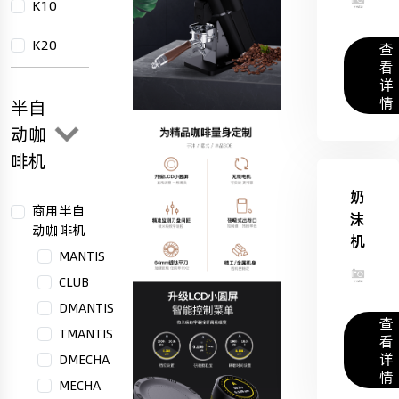
K10
K20
查
看
详
情
半自
动咖
啡机
奶
商用半自
沫
动咖啡机
机
MANTIS
CLUB
DMANTIS
查
TMANTIS
看
详
DMECHA
情
MECHA