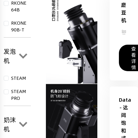
RKONE
磨
64B
豆
机
RKONE
90B-T
查
发泡
看
机
详
情
STEAM
STEAM
PRO
Data
- 达
闼
奶沫
饱
机
和