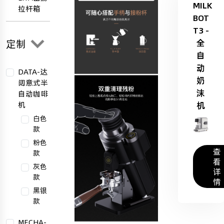
MILK
拉杆箱
BOT
T3 -
定制
全
自
动
DATA-达
奶
闼意式半
沫
自动咖啡
机
机
白色
款
粉色
查
款
看
灰色
详
款
情
黑银
款
MECHA-