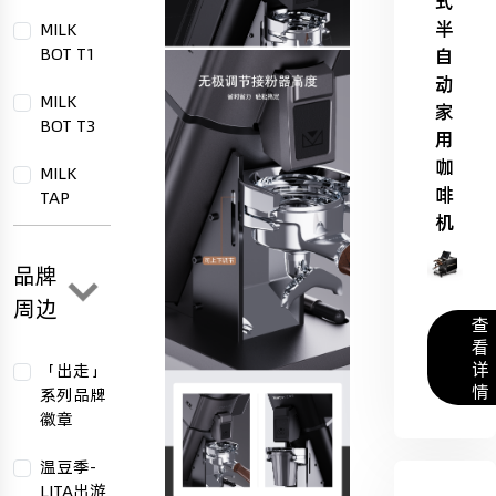
式
半
MILK
BOT T1
自
动
MILK
家
BOT T3
用
咖
MILK
啡
TAP
机
品牌
周边
查
看
详
「出走」
情
系列品牌
徽章
温豆季-
LITA出游